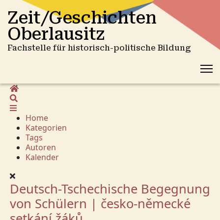
Zeit/Geschichten
Oberlausitz
Fachstelle für historisch-politische Bildung
Home
Suche
Home
Kategorien
Tags
Autoren
Kalender
Deutsch-Tschechische Begegnung
von Schülern | česko-německé
setkání žáků