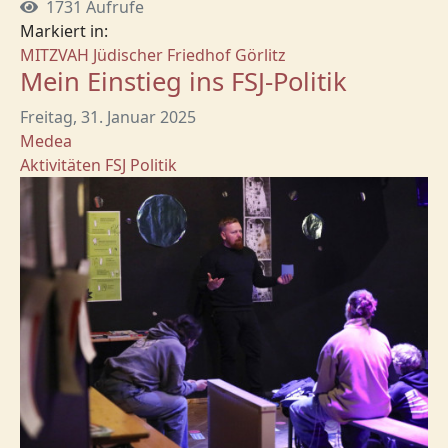
1731 Aufrufe
Markiert in:
MITZVAH
Jüdischer Friedhof Görlitz
Mein Einstieg ins FSJ-Politik
Freitag, 31. Januar 2025
Medea
Aktivitäten
FSJ Politik