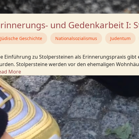
rinnerungs- und Gedenkarbeit I: S
Jüdische Geschichte
Nationalsozialismus
Judentum
ie Einführung zu Stolpersteinen als Erinnerungspraxis gibt
urden. Stolpersteine werden vor den ehemaligen Wohnhäus
ead More