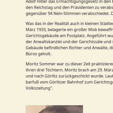
Adolf Hitler das Ermächtigungsgesetz in den R
den Reichstag und den Präsidenten zu verabs
gegenüber 94 Nein-Stimmen verabschiedet. Dami
Was das in der Realität auch in kleinen Städt
März 1933, belagerte ein großer Mob bewaffn
Gerichtsgebäude am Postplatz. Angeführt wurd
der Anwaltskanzlei und der Gerichtssäle und
Gebäude befindlichen Richter und Anwälte, d
Büros geholt.
Moritz Sommer war zu dieser Zeit praktiziere
ihren drei Töchtern. Moritz brach am 29. März
und nach Görlitz zurückgeschickt wurde. La
barfuß vom Görlitzer Bahnhof zum Gerichtsgebä
Volkszeitung".