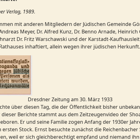
er Verlag, 1989.
mmen mit anderen Mitgliedern der Jüdischen Gemeinde Görli
dreas Meyer, Dr. Alfred Kunz, Dr. Benno Arnade, Heinrich 
ahnarzt Dr. Fritz Warschawski und der Karstadt-Kaufhausle
Rathauses inhaftiert, allein wegen ihrer jüdischen Herkunft
Dresdner Zeitung am 30. März 1933
ichte über diesen Tag, die der Öffentlichkeit bisher unbekan
 dieser Berichte stammt aus dem Zeitzeugenvideo der Shoah
boren. Er und seine Familie zogen Anfang der 1930er Jahre 
ersten Stock. Ernst besuchte zunächst die Reichenbacher Sc
en, weil er sich gleichberechtigt empfand und niemand ihn 