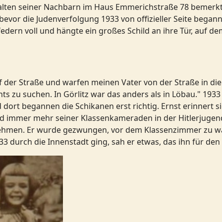
alten seiner Nachbarn im Haus Emmerichstraße 78 bemerkte
evor die Judenverfolgung 1933 von offizieller Seite begann.
edern voll und hängte ein großes Schild an ihre Tür, auf de
uf der Straße und warfen meinen Vater von der Straße in die 
ts zu suchen. In Görlitz war das anders als in Löbau." 1933
rt begannen die Schikanen erst richtig. Ernst erinnert sich
nd immer mehr seiner Klassenkameraden in der Hitlerjugen
lnehmen. Er wurde gezwungen, vor dem Klassenzimmer zu wa
33 durch die Innenstadt ging, sah er etwas, das ihn für den 