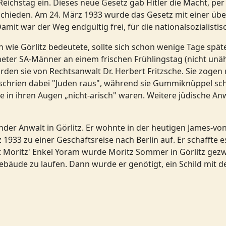
eichstag ein. Dieses neue Gesetz gab Hitler die Macht, per
chieden. Am 24. März 1933 wurde das Gesetz mit einer übe
t war der Weg endgültig frei, für die nationalsozialistisc
en wie Görlitz bedeutete, sollte sich schon wenige Tage spä
eter SA-Männer an einem frischen Frühlingstag (nicht unäh
en sie von Rechtsanwalt Dr. Herbert Fritzsche. Sie zogen r
 schrien dabei "Juden raus", während sie Gummiknüppel sc
ie in ihren Augen „nicht-arisch" waren. Weitere jüdische 
nder Anwalt in Görlitz. Er wohnte in der heutigen James-v
 1933 zu einer Geschäftsreise nach Berlin auf. Er schaffte 
ut Moritz' Enkel Yoram wurde Moritz Sommer in Görlitz ge
ude zu laufen. Dann wurde er genötigt, ein Schild mit der 