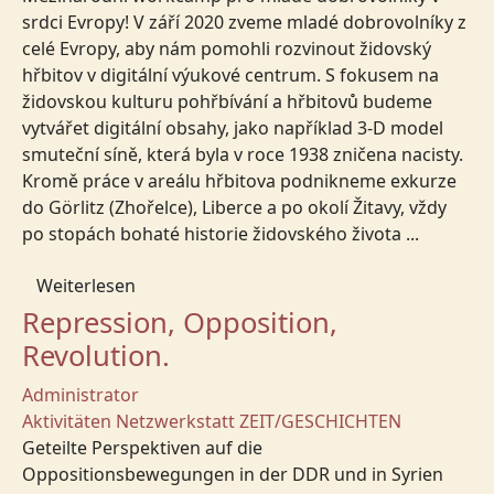
srdci Evropy! V září 2020 zveme mladé dobrovolníky z
celé Evropy, aby nám pomohli rozvinout židovský
hřbitov v digitální výukové centrum. S fokusem na
židovskou kulturu pohřbívání a hřbitovů budeme
vytvářet digitální obsahy, jako například 3-D model
smuteční síně, která byla v roce 1938 zničena nacisty.
Kromě práce v areálu hřbitova podnikneme exkurze
do Görlitz (Zhořelce), Liberce a po okolí Žitavy, vždy
po stopách bohaté historie židovského života ...
Weiterlesen
Repression, Opposition,
Revolution.
Administrator
Aktivitäten
Netzwerkstatt
ZEIT/GESCHICHTEN
Geteilte Perspektiven auf die
Oppositionsbewegungen in der DDR und in Syrien