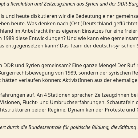
 Adopt a Revolution und Zeitzeug:innen aus Syrien und der DDR-B
s und heute diskutieren wir die Bedeutung einer gemeins
n heute. Was denken nach (Ost-)Deutschland geflüchtete
nd im Anbetracht ihres eigenen Einsatzes für eine freiere 
 1989 diese Entwicklungen? Und wie kann eine gemeinsam 
as entgegensetzen kann? Das Team der deutsch-syrischen So
n DDR und Syrien gemeinsam? Eine ganze Menge! Der Ruf n
-Bürgerrechtsbewegung von 1989, sondern der syrischen Re
t hätten verlaufen können: AktivistInnen aus der ehemalig
 Erfahrungen auf. An 4 Stationen sprechen Zeitzeug:innen 
e Visionen, Flucht- und Umbruchserfahrungen. Schautafel
chtstrukturen beider Regime, Dynamiken der Proteste und G
rt durch die Bundeszentrale für politische Bildung, dievStiftu