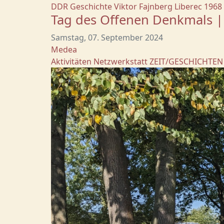
DDR Geschichte
Viktor Fajnberg
Liberec
1968
Tag des Offenen Denkmals |
Samstag, 07. September 2024
Medea
Aktivitäten
Netzwerkstatt
ZEIT/GESCHICHTEN