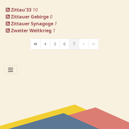
Zittau'33
10
Zittauer Gebirge
0
Zittauer Synagoge
1
Zweiter Weltkrieg
1
5
6
7
First Page
Previous Page
Next Page
Last Page