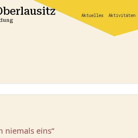
berlausitz
Aktuelles
Aktivitäten
ildung
n niemals eins“