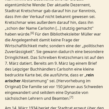
eigentümliche Wende: Der aktuelle Dezernent,
Stadtrat Kretschmar gab darauf hin zur Kenntnis,
dass ihm der Verkauf nicht bekannt gewesen sei.
Kretschmar wies außerdem darauf hin, dass ihn
„schon der Name Carlsohn […] stutzig gemacht"
[6]
haben würde.
Für den Bibliotheksleiter Müller war
die Angelegenheit damit keine Frage der
Wirtschaftlichkeit mehr, sondern eine der „politischen
Zuverlässigkeit". Sie gewann dadurch eine besondere
Dringlichkeit. Das Schreiben Kretzschmars ist auf den
7. März datiert. Bereits am 9. März lag einem Brief
des Leipziger Buchhändlers Carlsohn eine kleine
bedruckte Karte bei, die ausführte, dass er „
rein
arischer
Abstammung" sei. (Hervorhebung im
Original) Die Familie sei vor 150 Jahren aus Schweden
eingewandert und seitdem eine Dynastie von
[7]
sächsischen Lehrern und Beamten.
Am 14. März 1934 beriet der Stadtrat erneut über den