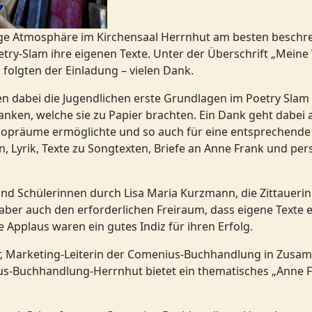
e Atmosphäre im Kirchensaal Herrnhut am besten beschrei
try-Slam ihre eigenen Texte. Unter der Überschrift „Meine
folgten der Einladung – vielen Dank.
n dabei die Jugendlichen erste Grundlagen im Poetry Slam 
anken, welche sie zu Papier brachten. Ein Dank geht dabe
opräume ermöglichte und so auch für eine entsprechende 
 Lyrik, Texte zu Songtexten, Briefe an Anne Frank und per
und Schülerinnen durch Lisa Maria Kurzmann, die Zittauerin 
aber auch den erforderlichen Freiraum, dass eigene Texte
Applaus waren ein gutes Indiz für ihren Erfolg.
r, Marketing-Leiterin der Comenius-Buchhandlung in Zusam
s-Buchhandlung-Herrnhut bietet ein thematisches „Anne Fr