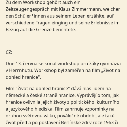
Zu dem Workshop gehört auch ein
Zeitzeugengespräch mit Klaus Zimmermann, welcher
den Schüler*innen aus seinem Leben erzählte, auf
verschiedene Fragen einging und seine Erlebnisse im
Bezug auf die Grenze berichtete.
CZ:
Dne 13. června se konal workshop pro žáky gymnázia
v Herrnhutu. Workshop byl zaměřen na film „Život na
dohled hranice".
Film "Život na dohled hranice" dává hlas lidem na
německé a české straně hranice. Vyprávějí o tom, jak
hranice ovlivnila jejich životy z politického, kulturního
a jazykového hlediska. Film zahrnuje vzpomínky na
druhou světovou válku, poválečné období, ale také
život před a po postavení Berlínské zdi v roce 1963 či