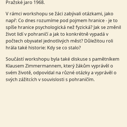
Pražské jaro 1968.
V rámci workshopu se žáci zabývali otázkami, jako
např: Co dnes rozumíme pod pojmem hranice - je to
spíše hranice psychologická než fyzická? Jak se změnil
život lidí v pohraničí a jak to konkrétně vypadá v
počtech obyvatel jednotlivých měst? Důležitou roli
hrála také historie: Kdy se co stalo?
Součástí workshopu byla také diskuse s pamětníkem
Klausem Zimmermannem, který žákům vyprávěl o
svém životě, odpovídal na různé otázky a vyprávěl o
svých zážitcích v souvislosti s pohraničím.